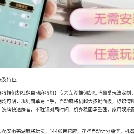
及特色;
麻将推倒胡杠翻自动麻将机】专为芜湖推倒胡杠牌翻番玩法定制，
炮均可胡，规则简单易上手，自动麻将机超大按键面板，标识清
，洗牌快速静音，不耽误对局时间，机身稳固承重强，家用娱乐
。
适配安徽芜湖麻将玩法，144张带花牌，花牌自动计分翻倍，机