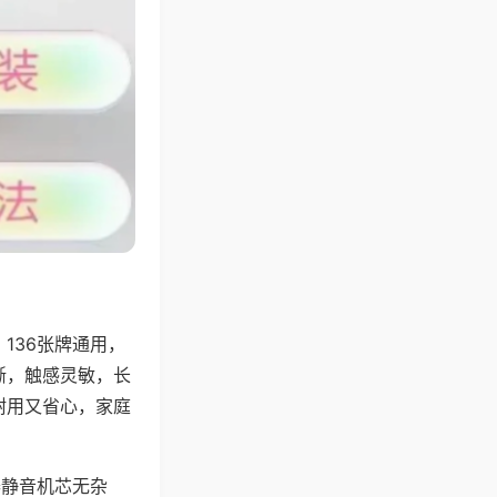
136张牌通用，
晰，触感灵敏，长
耐用又省心，家庭
器静音机芯无杂