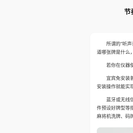
节
所谓的"听
道哪张牌是什么
若你在仪器使
宜宾免安装
安装操作就能实
蓝牙或无线
件预设好牌型等
麻将机洗牌、码