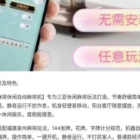
及特色;
麻将休闲自动麻将机】专为三亚休闲麻将玩法打造，节奏舒缓简
局，静音运行不扰作息，机身轻便易移动，阳台客厅随意摆放，
小休闲娱乐，度假般惬意。
适配福建泉州麻将玩法，144张牌，花牌、字牌计分规范，机器
漏牌，操作简单，一键开机，静音运行，不打扰家人，普通款经