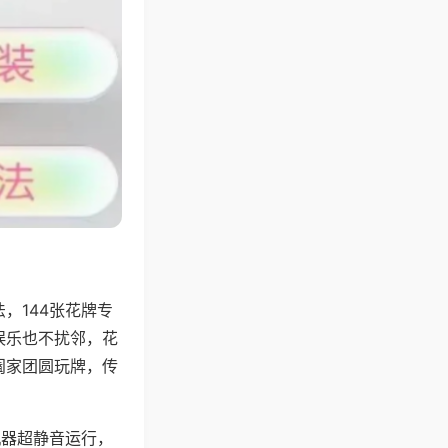
，144张花牌专
娱乐也不扰邻，花
阖家团圆玩牌，传
机器超静音运行，