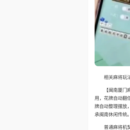
相关麻将玩法
【闽南厦门
用，花牌自动翻
牌自动整理摆放
承闽南休闲传统
普通麻将机