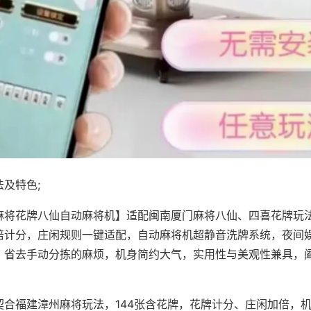
及特色;
麻将花牌八仙自动麻将机】适配闽南厦门麻将八仙、四喜花牌玩法
倍计分，庄闲规则一键适配，自动麻将机超静音洗牌系统，夜间
，省去手动分拣的麻烦，机身简约大气，实用性与美观性兼具，
。
契合福建漳州麻将玩法，144张含花牌，花牌计分、庄闲加倍，