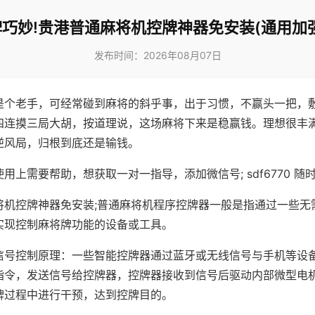
巧妙!贵港普通麻将机控牌神器免安装(通用加
发布时间：2026年08月07日
是个老手，可经常碰到麻将的斜乎事，出于习惯，不赢头一把，
四连摸三局大胡，按道理说，这场麻将下来是稳赢钱。理想很丰
逆风局，归根到底还是输钱。
用上需要帮助，想获取一对一指导，添加微信号; sdf6770 随时
将机控牌神器免安装;普通麻将机程序控牌器一般是指通过一些无
实现控制麻将牌功能的设备或工具。
信号控制原理：一些智能控牌器通过蓝牙或无线信号与手机等设
指令，发送信号给控牌器，控牌器接收到信号后驱动内部微型电
牌过程中进行干预，达到控牌目的。