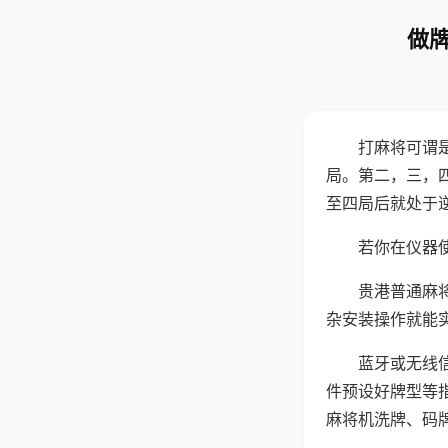
做牌
打麻将可谓
局。第二，三，
至四局后就处于
若你在仪器使
贵港普通麻
杂安装操作就能
蓝牙或无线
件预设好牌型等
麻将机洗牌、码