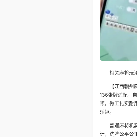
相关麻将玩法
【江西赣州
136张牌适配
顿，做工扎实耐
乐趣。
普通麻将机
计，洗牌公平公