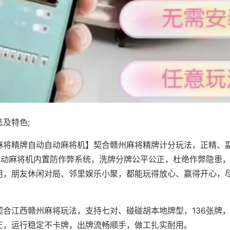
及特色;
麻将精牌自动自动麻将机】契合赣州麻将精牌计分玩法，正精、
，自动麻将机内置防作弊系统，洗牌分牌公平公正，杜绝作弊隐患
用，朋友休闲对局、邻里娱乐小聚，都能玩得放心、赢得开心，
契合江西赣州麻将玩法，支持七对、碰碰胡本地牌型，136张牌
正，运行稳定不卡牌，出牌流畅顺手，做工扎实耐用。