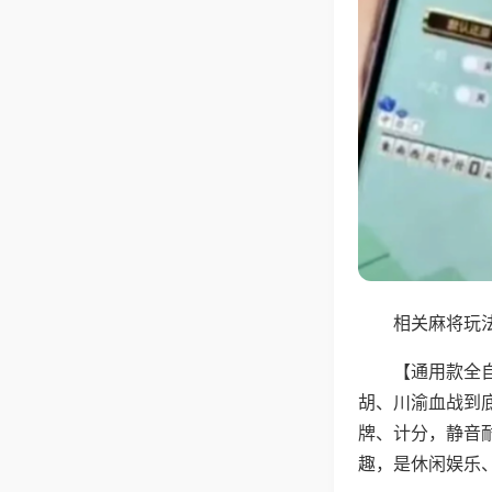
相关麻将玩法
【通用款全
胡、川渝血战到
牌、计分，静音
趣，是休闲娱乐