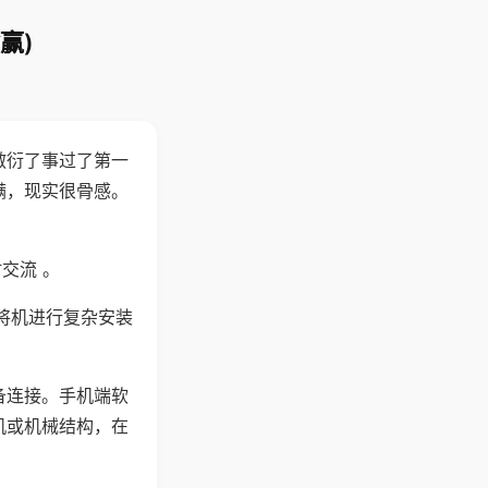
赢)
敷衍了事过了第一
满，现实很骨感。
交流 。
将机进行复杂安装
备连接。手机端软
机或机械结构，在