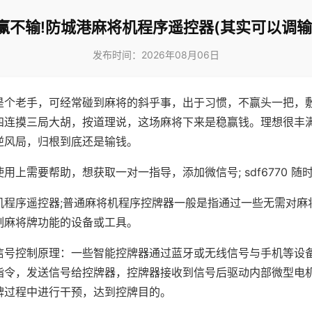
赢不输!防城港麻将机程序遥控器(其实可以调输
发布时间：2026年08月06日
是个老手，可经常碰到麻将的斜乎事，出于习惯，不赢头一把，
四连摸三局大胡，按道理说，这场麻将下来是稳赢钱。理想很丰
逆风局，归根到底还是输钱。
用上需要帮助，想获取一对一指导，添加微信号; sdf6770 随时
机程序遥控器;普通麻将机程序控牌器一般是指通过一些无需对麻
制麻将牌功能的设备或工具。
信号控制原理：一些智能控牌器通过蓝牙或无线信号与手机等设
指令，发送信号给控牌器，控牌器接收到信号后驱动内部微型电
牌过程中进行干预，达到控牌目的。