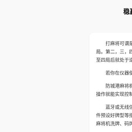
稳
打麻将可谓
局。第二，三，
至四局后就处于
若你在仪器使
防城港麻将
操作就能实现控
蓝牙或无线
件预设好牌型等
麻将机洗牌、码