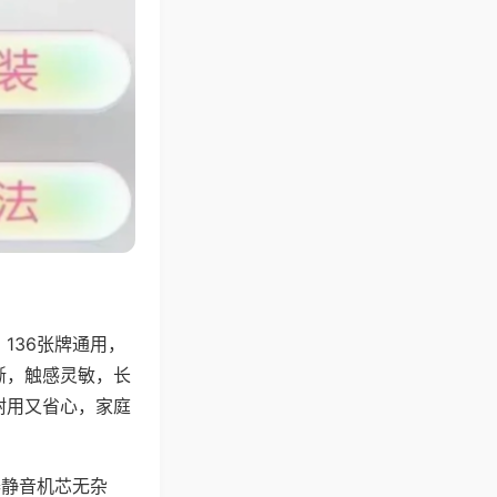
136张牌通用，
晰，触感灵敏，长
耐用又省心，家庭
器静音机芯无杂