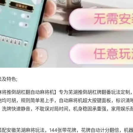
及特色;
麻将推倒胡杠翻自动麻将机】专为芜湖推倒胡杠牌翻番玩法定制，
炮均可胡，规则简单易上手，自动麻将机超大按键面板，标识清
，洗牌快速静音，不耽误对局时间，机身稳固承重强，家用娱乐
。
适配安徽芜湖麻将玩法，144张带花牌，花牌自动计分翻倍，机