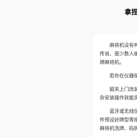
拿捏
麻将机没有
传说、是少数人
牌麻将机。
若你在仪器使
韶关上门改
杂安装操作就能
蓝牙或无线
件预设好牌型等
麻将机洗牌、码