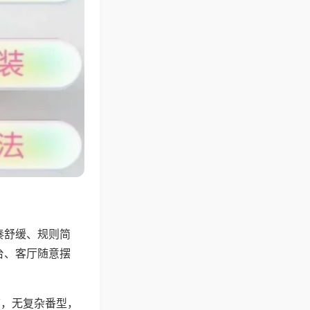
奏舒缓、规则简
台、客厅随意摆
可，无复杂番型，