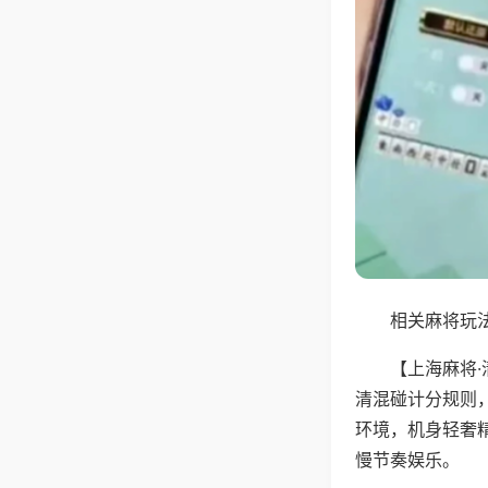
相关麻将玩法
【上海麻将
清混碰计分规则
环境，机身轻奢
慢节奏娱乐。