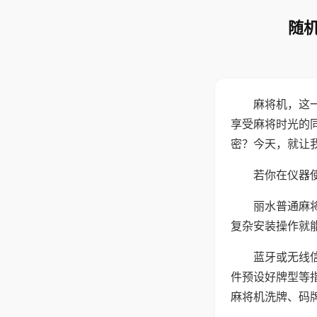
随机
麻将机，这
享受麻将时光的
密？今天，就让
若你在仪器使
丽水普通麻
复杂安装操作就
蓝牙或无线
件预设好牌型等
麻将机洗牌、码