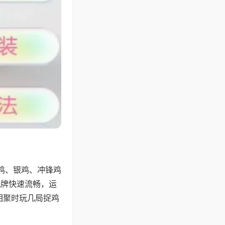
鸡、银鸡、冲锋鸡
洗牌快速流畅，运
相聚时玩几局捉鸡