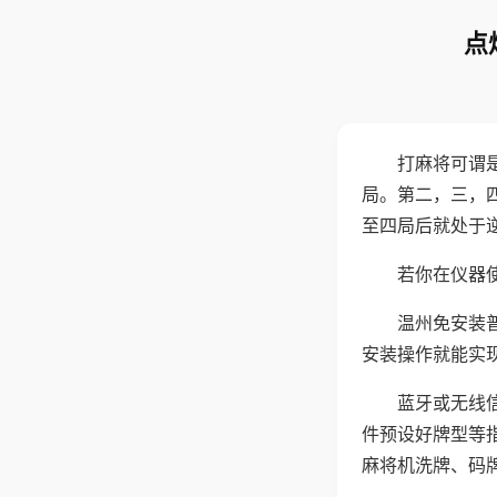
点
打麻将可谓
局。第二，三，
至四局后就处于
若你在仪器使
温州免安装
安装操作就能实
蓝牙或无线
件预设好牌型等
麻将机洗牌、码