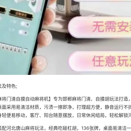
及特色;
麻将门清自摸自动麻将机】专为邯郸麻将门清、自摸胡玩法打造，
桌面采用易清洁材质，污渍一擦即净，打理超方便，静音运行不
身轻便易移动，客厅、阳台随意摆放，日常休闲组局，轻松解锁
适配河北唐山麻将玩法，经典吃碰杠胡，136张牌，桌面易清洁