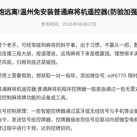
炮远离!温州免安装普通麻将机遥控器(防验加强
发布时间：2026年08月07日
是个老手，可经常碰到麻将的斜乎事，出于习惯，不赢头一把，
四连摸三局大胡，按道理说，这场麻将下来是稳赢钱。理想很丰
逆风局，归根到底还是输钱。
用上需要帮助，想获取一对一指导，添加微信号; sdf6770 随时
普通麻将机遥控器;普通麻将机程序控牌器一般是指通过一些无需
现控制麻将牌功能的设备或工具。
信号控制原理：一些智能控牌器通过蓝牙或无线信号与手机等设
指令，发送信号给控牌器，控牌器接收到信号后驱动内部微型电
牌过程中进行干预，达到控牌目的。