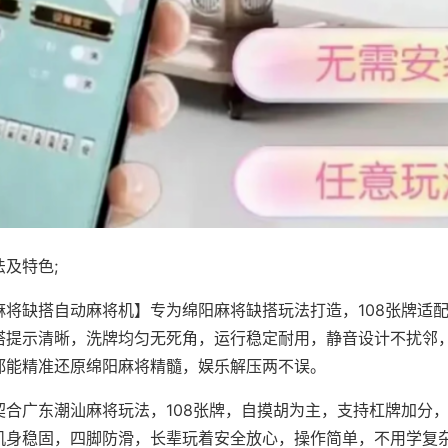
及特色;
麻将缺搭自动麻将机】专为绵阳麻将缺搭玩法打造，108张牌适
搭提示清晰，洗牌均匀无死角，运行稳定耐用，静音设计不扰邻
都能精准还原绵阳麻将精髓，娱乐解压两不误。
契合广东潮汕麻将玩法，108张牌，自摸胡为主，支持杠牌加分
机身稳固，四脚防滑，长辈玩着安全放心，操作简单，不用学复