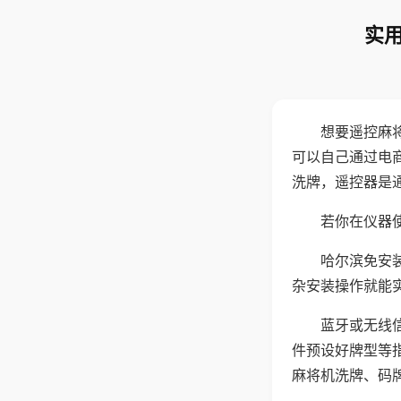
实用
想要遥控麻
可以自己通过电
洗牌，遥控器是
若你在仪器使
哈尔滨免安
杂安装操作就能
蓝牙或无线
件预设好牌型等
麻将机洗牌、码