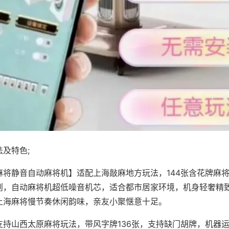
及特色;
麻将静音自动麻将机】适配上海敲麻地方玩法，144张含花牌麻
则，自动麻将机超低噪音机芯，适合都市居家环境，机身轻奢精
上海麻将慢节奏休闲韵味，亲友小聚惬意十足。
支持山西太原麻将玩法，带风字牌136张，支持缺门胡牌，机器