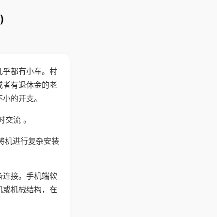
)
几乎都有小车。村
或者有退休金的老
不小的开支。
时交流 。
将机进行复杂安装
备连接。手机端软
机或机械结构，在