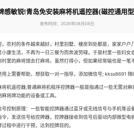
牌感敏锐!青岛免安装麻将机遥控器(磁控通用型
发布时间：2026年08月08日
村，农村的条件越来越好，村里别墅、楼房到处都是，家家户户
过小康生活，不再为一日三餐为而奔波劳碌。于是村里一些妇女
到村里的麻将馆去打麻将。虽然打得小，但如果经常输也是一笔
用上需要帮助，想获取一对一指导，添加微信号; kkss8691 随
麻将机遥控器;普通麻将机程序控牌器一般是指通过一些无需对麻
制麻将牌功能的设备或工具。
信号控制原理：一些智能控牌器通过蓝牙或无线信号与手机等设
指令，发送信号给控牌器，控牌器接收到信号后驱动内部微型电
牌过程中进行干预，达到控牌目的。