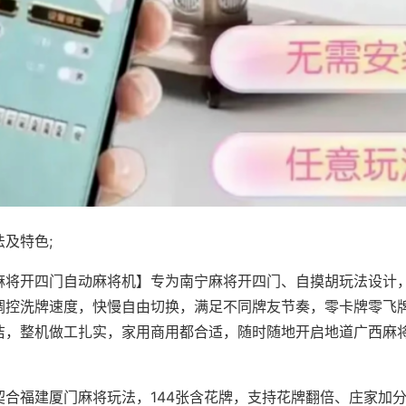
及特色;
麻将开四门自动麻将机】专为南宁麻将开四门、自摸胡玩法设计，
调控洗牌速度，快慢自由切换，满足不同牌友节奏，零卡牌零飞
洁，整机做工扎实，家用商用都合适，随时随地开启地道广西麻
契合福建厦门麻将玩法，144张含花牌，支持花牌翻倍、庄家加