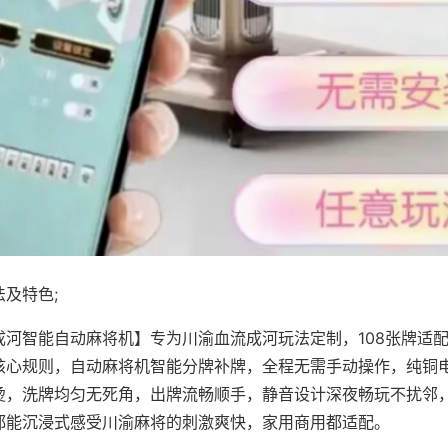
及特色;
成河智能自动麻将机】专为川渝血流成河玩法定制，108张牌适
核心规则，自动麻将机智能分牌补牌，全程无需手动操作，纯铜
烫，洗牌均匀无死角，出牌流畅顺手，静音设计深夜畅玩不扰邻
都能沉浸式感受川渝麻将的刺激爽快，家用商用都适配。