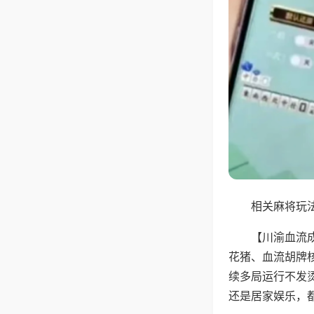
相关麻将玩法
【川渝血流
花猪、血流胡牌
续多局运行不发
还是居家娱乐，