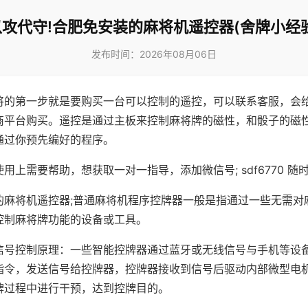
以攻代守!合肥免安装的麻将机遥控器(舍牌小经验
发布时间：2026年08月06日
将的第一步就是要购买一台可以控制的遥控，可以联系客服，会
商平台购买。遥控是通过主板来控制麻将牌的磁性，和骰子的磁
通过你预先编好的程序。
用上需要帮助，想获取一对一指导，添加微信号; sdf6770 随时
的麻将机遥控器;普通麻将机程序控牌器一般是指通过一些无需对
控制麻将牌功能的设备或工具。
信号控制原理：一些智能控牌器通过蓝牙或无线信号与手机等设
指令，发送信号给控牌器，控牌器接收到信号后驱动内部微型电
牌过程中进行干预，达到控牌目的。