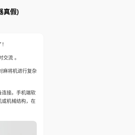
器真假)
了！
时交流 。
对麻将机进行复杂
备连接。手机端软
机或机械结构，在