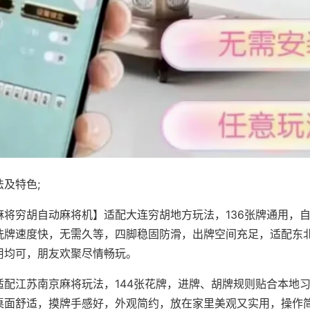
及特色;
麻将穷胡自动麻将机】适配大连穷胡地方玩法，136张牌通用，
洗牌速度快，无需久等，四脚稳固防滑，出牌空间充足，适配东
用均可，朋友欢聚尽情畅玩。
适配江苏南京麻将玩法，144张花牌，进牌、胡牌规则贴合本地
桌面舒适，摸牌手感好，外观简约，放在家里美观又实用，操作