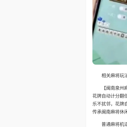
相关麻将玩法
【闽南泉州
花牌自动计分翻
乐不扰邻，花牌
传承闽南麻将休
普通麻将机