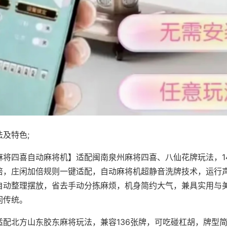
及特色;
麻将四喜自动麻将机】适配闽南泉州麻将四喜、八仙花牌玩法，1
倍，庄闲加倍规则一键适配，自动麻将机超静音洗牌技术，运行
自动整理摆放，省去手动分拣麻烦，机身简约大气，兼具实用与
闲传统。
适配北方山东胶东麻将玩法，兼容136张牌，可吃碰杠胡，牌型