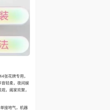
44张花牌专用，
声音轻柔，夜间娱
美观，阖家欢聚，
简单接地气，机器