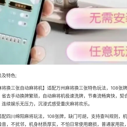
及特色;
麻将换三张自动麻将机】适配万州麻将换三张特色玩法，108张
，省去手动换牌繁琐，自动麻将机极速洗牌，节奏流畅爽快，契
，连续娱乐无压力，沉浸式感受重庆麻将欢乐。
适配四川绵阳麻将玩法，108张牌，缺门可胡，支持查叫规则，
噪音，不扰邻，机身材质厚实，不怕日常使用磨损，普通家用款