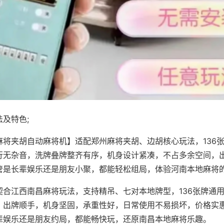
及特色;
麻将夹胡自动麻将机】适配郑州麻将夹胡、边胡核心玩法，136
行无杂音，洗牌叠牌整齐有序，机身设计紧凑，不占多余空间，
管是长辈娱乐还是朋友小聚，都能轻松组局，体验河南本地麻将
契合江西南昌麻将玩法，支持精吊、七对本地牌型，136张牌通
，出牌顺手，机身坚固，承重性好，日常使用不易损坏，价格实
辈娱乐还是朋友约局，都能畅快玩，还原南昌本地麻将乐趣。