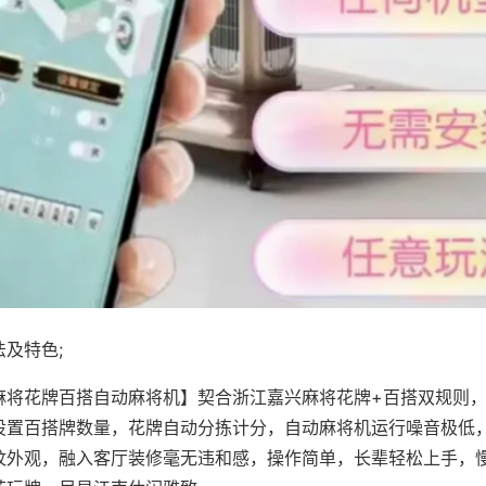
及特色;
麻将花牌百搭自动麻将机】契合浙江嘉兴麻将花牌+百搭双规则，
设置百搭牌数量，花牌自动分拣计分，自动麻将机运行噪音极低
纹外观，融入客厅装修毫无违和感，操作简单，长辈轻松上手，