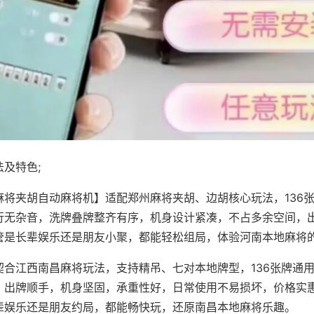
及特色;
麻将夹胡自动麻将机】适配郑州麻将夹胡、边胡核心玩法，136
行无杂音，洗牌叠牌整齐有序，机身设计紧凑，不占多余空间，
管是长辈娱乐还是朋友小聚，都能轻松组局，体验河南本地麻将
契合江西南昌麻将玩法，支持精吊、七对本地牌型，136张牌通
，出牌顺手，机身坚固，承重性好，日常使用不易损坏，价格实
辈娱乐还是朋友约局，都能畅快玩，还原南昌本地麻将乐趣。