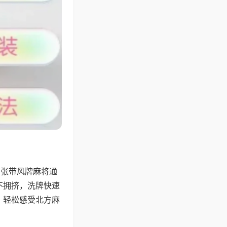
6张带风牌麻将通
不拥挤，洗牌快速
，轻松感受北方麻