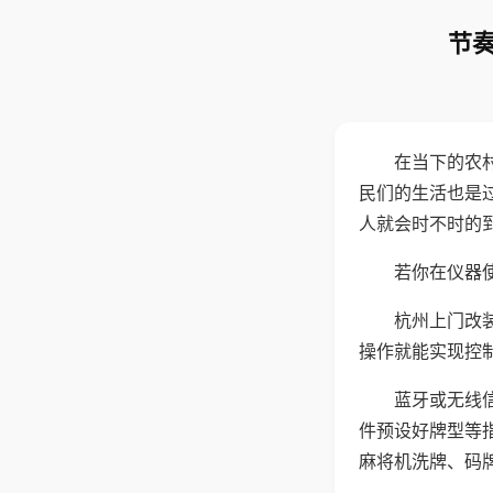
节奏
在当下的农
民们的生活也是
人就会时不时的
若你在仪器使
杭州上门改
操作就能实现控
蓝牙或无线
件预设好牌型等
麻将机洗牌、码