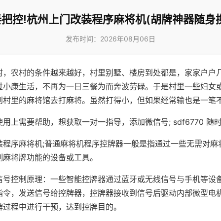
把控!杭州上门改装程序麻将机(胡牌神器随身
发布时间：2026年08月06日
村，农村的条件越来越好，村里别墅、楼房到处都是，家家户户
过小康生活，不再为一日三餐为而奔波劳碌。于是村里一些妇女
到村里的麻将馆去打麻将。虽然打得小，但如果经常输也是一笔
用上需要帮助，想获取一对一指导，添加微信号; sdf6770 随时
装程序麻将机;普通麻将机程序控牌器一般是指通过一些无需对麻
制麻将牌功能的设备或工具。
信号控制原理：一些智能控牌器通过蓝牙或无线信号与手机等设
指令，发送信号给控牌器，控牌器接收到信号后驱动内部微型电
牌过程中进行干预，达到控牌目的。