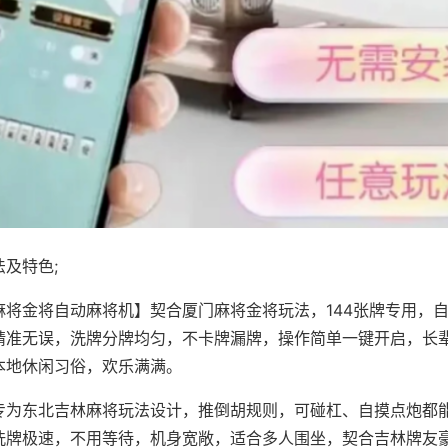
及特色;
麻将金将自动麻将机】契合厦门麻将金将玩法，144张牌专用，
精准无误，洗牌分牌均匀，不卡牌漏牌，操作简单一键开启，长
本地休闲习俗，欢乐满满。
专为东北吉林麻将玩法设计，推倒胡规则，可碰杠、自摸点炮都
洗牌极速，不用等待，机身宽敞，适合多人围坐，契合吉林牌友